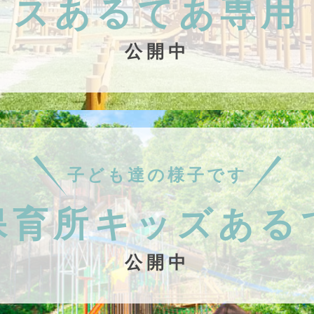
スあるてあ専用
公開中
子ども達の様子です
保育所キッズある
公開中