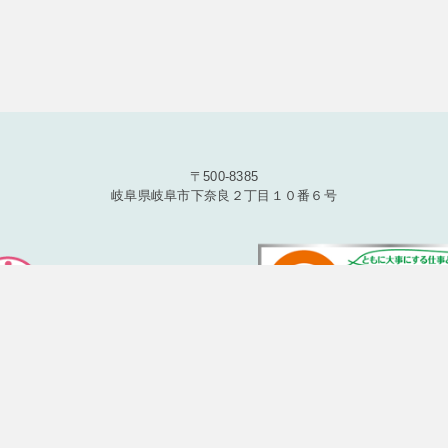
目的）
的は、以下のとおりです。
覧や修正、利用状況の閲覧を行っていただくために、氏名、住所、連絡
品、およびそれらの代金などに関する情報を表示する目的
るためにメールアドレスを利用する場合やユーザーに商品を送付したり
〒500-8385
利用する目的
岐阜県岐阜市下奈良２丁目１０番６号
に、氏名、生年月日、住所、電話番号、銀行口座番号、クレジットカー
を利用する目的
に、購入された商品名や数量、利用されたサービスの種類や期間、回数
どの支払に関する情報などを利用する目的
できるようにするために、当社に登録されている情報を入力画面に表示
が提供するものも含みます）に転送したりする目的
に損害を発生させたりするなど、本サービスの利用規約に違反したユー
の利用をお断りするために、利用態様、氏名や住所など個人を特定する