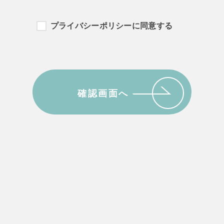
情報および特性情報」とは、上記に定める「個人情報」以外のものをい
プライバシーポリシーに同意する
ったページや広告の履歴、ユーザーが検索された検索キーワード、ご利
、ユーザーのIPアドレス、クッキー情報、位置情報、端末の個体識
法）
する際に氏名、生年月日、住所、電話番号、メールアドレス、銀行口座
確認画面へ
尋ねすることがあります。また、ユーザーと提携先などとの間でなされ
の提携先（情報提供元、広告主、広告配信先などを含みます。以下、｢
用したサービスやソフトウエア、購入した商品、閲覧したページや広告
（携帯端末を通じてご利用の場合の当該端末の通信状態、利用に際して
置情報、端末の個体識別情報などの履歴情報および特性情報を、ユーザ
収集します。