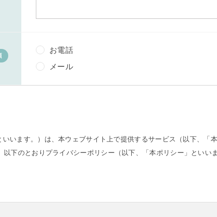
お電話
須
メール
社」といいます。）は、本ウェブサイト上で提供するサービス（以下、「
、以下のとおりプライバシーポリシー（以下、「本ポリシー」といい
情報」とは、個人情報保護法にいう「個人情報」を指すものとし、生存
日、住所、電話番号、連絡先その他の記述等により特定の個人を識別で