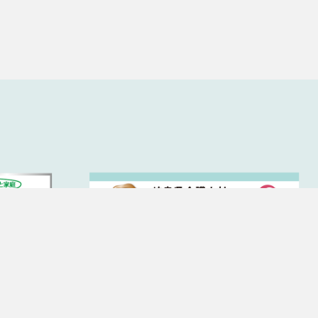
先、支払方法などの登録情報、利用
必要に応じて連絡したりするため、
ド番号、運転免許証番号、配達証明
、請求金額、氏名、住所、銀行口座
させたり、ユーザーのご指示に基づ
ザーや、不正・不当な目的でサービ
ための情報を利用する目的