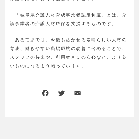
「岐阜県介護人材育成事業者認定制度」とは、介
護事業者の介護人材確保を支援するものです。
あるてあでは、今後も活かせる素晴らしい人材の
育成、働きやすい職場環境の改善に努めることで、
スタッフの将来や、利用者さまの安心など、より良
いものになるよう願っています。
F
T
E
共
a
w
m
有
c
it
ai
e
te
l
b
r