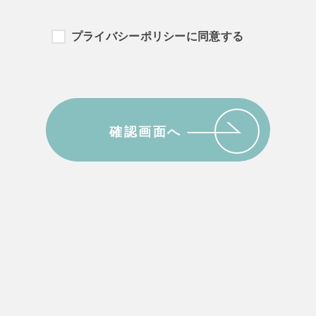
情報および特性情報」とは、上記に定める「個人情報」以外のものをい
プライバシーポリシーに同意する
ったページや広告の履歴、ユーザーが検索された検索キーワード、ご利
、ユーザーのIPアドレス、クッキー情報、位置情報、端末の個体識
法）
する際に氏名、生年月日、住所、電話番号、メールアドレス、銀行口座
確認画面へ
尋ねすることがあります。また、ユーザーと提携先などとの間でなされ
の提携先（情報提供元、広告主、広告配信先などを含みます。以下、｢
用したサービスやソフトウエア、購入した商品、閲覧したページや広告
（携帯端末を通じてご利用の場合の当該端末の通信状態、利用に際して
置情報、端末の個体識別情報などの履歴情報および特性情報を、ユーザ
収集します。