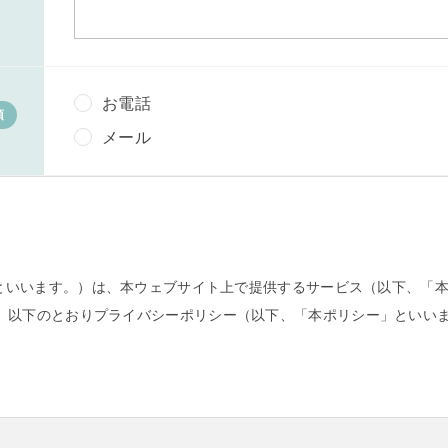
お電話
須
メール
社」といいます。）は、本ウェブサイト上で提供するサービス（以下、「
、以下のとおりプライバシーポリシー（以下、「本ポリシー」といい
情報」とは、個人情報保護法にいう「個人情報」を指すものとし、生存
日、住所、電話番号、連絡先その他の記述等により特定の個人を識別で