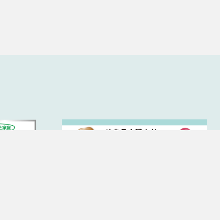
先、支払方法などの登録情報、利用
必要に応じて連絡したりするため、
ド番号、運転免許証番号、配達証明
、請求金額、氏名、住所、銀行口座
させたり、ユーザーのご指示に基づ
ザーや、不正・不当な目的でサービ
ための情報を利用する目的