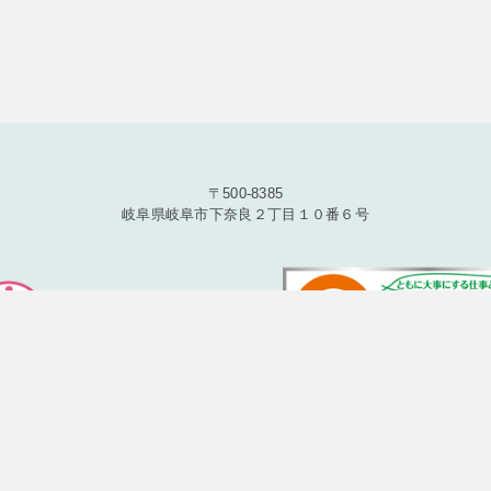
目的）
的は、以下のとおりです。
覧や修正、利用状況の閲覧を行っていただくために、氏名、住所、連絡
品、およびそれらの代金などに関する情報を表示する目的
るためにメールアドレスを利用する場合やユーザーに商品を送付したり
〒500-8385
利用する目的
岐阜県岐阜市下奈良２丁目１０番６号
に、氏名、生年月日、住所、電話番号、銀行口座番号、クレジットカー
を利用する目的
に、購入された商品名や数量、利用されたサービスの種類や期間、回数
どの支払に関する情報などを利用する目的
できるようにするために、当社に登録されている情報を入力画面に表示
が提供するものも含みます）に転送したりする目的
に損害を発生させたりするなど、本サービスの利用規約に違反したユー
の利用をお断りするために、利用態様、氏名や住所など個人を特定する